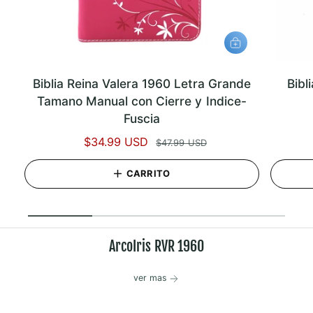
A
G
R
E
Biblia Reina Valera 1960 Letra Grande
Bibl
G
A
Tamano Manual con Cierre y Indice-
R
A
Fuscia
L
C
P
$34.99 USD
P
$47.99 USD
A
R
r
r
R
CARRITO
I
e
e
T
c
c
O
i
i
1
/
de
5
o
o
d
h
ArcoIris RVR 1960
e
a
o
b
ver mas
f
i
e
t