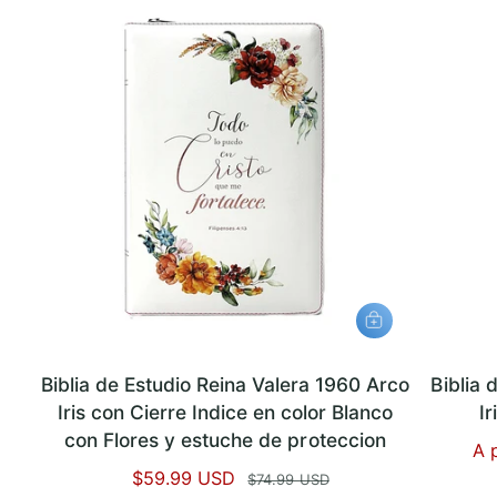
r
u
t
a
a
l
A
G
R
E
Biblia de Estudio Reina Valera 1960 Arco
Biblia 
G
A
Iris con Cierre Indice en color Blanco
I
R
A
con Flores y estuche de proteccion
P
A 
L
C
r
P
$59.99 USD
P
$74.99 USD
A
R