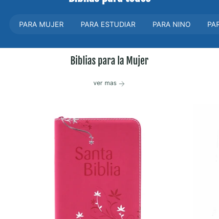
t
a
a
l
PARA MUJER
PARA ESTUDIAR
PARA NINO
PA
Biblias para la Mujer
ver mas