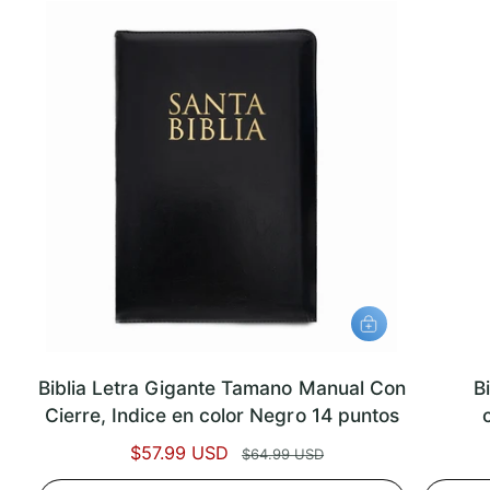
e
t
r
u
t
a
a
l
A
G
R
E
Biblia Letra Gigante Tamano Manual Con
B
G
A
Cierre, Indice en color Negro 14 puntos
R
A
P
$57.99 USD
P
L
$64.99 USD
C
r
r
A