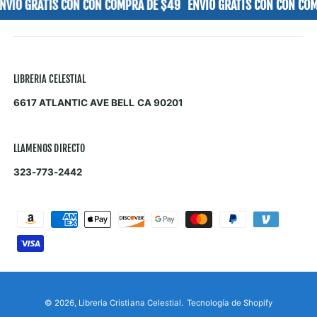
IO GRATIS CON CON COMPRA DE $49
ENVIO GRATIS CON CON COMP
LIBRERIA CELESTIAL
6617 ATLANTIC AVE BELL CA 90201
LLAMENOS DIRECTO
323-773-2442
F
o
r
m
a
© 2026,
Libreria Cristiana Celestial
.
Tecnología de Shopify
s