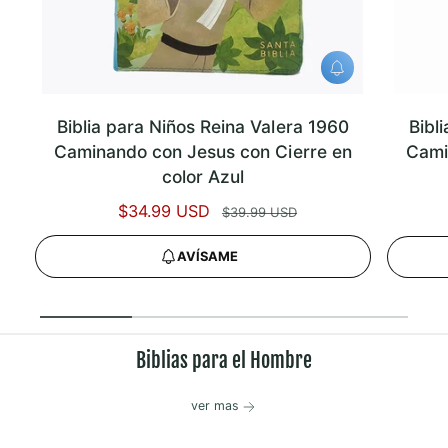
A
V
Í
S
Biblia para Niños Reina Valera 1960
Bibl
A
M
Caminando con Jesus con Cierre en
Cami
E
color Azul
P
$34.99 USD
P
$39.99 USD
r
r
AVÍSAME
e
e
c
c
i
i
1
/
de
5
o
o
d
h
Biblias para el Hombre
e
a
o
b
ver mas
f
i