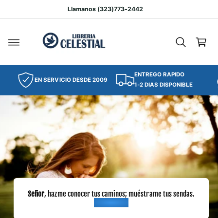
T
Llamanos (323)773-2442
E
C
A
L
a
C
O
rr
N
it
T
E
o
N
I
ENTREGO RAPIDO
EN SERVICIO DESDE 2009
D
1-2 DIAS DISPONIBLE
O
Señor
, hazme conocer tus caminos; muéstrame tus sendas.
Salmos 25:4