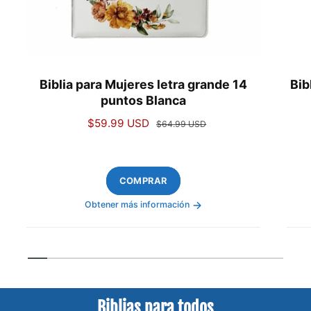
Biblia para Mujeres letra grande 14
Bib
puntos Blanca
P
$59.99 USD
P
$64.99 USD
r
r
e
e
c
c
COMPRAR
i
i
o
o
Obtener más información
d
h
e
a
o
b
1
/
de
10
f
i
e
t
r
u
Biblias para todos